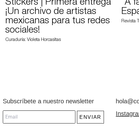
Stickers | Primera entrega
"A f
¡Un archivo de artistas
Esp
mexicanas para tus redes
Revista 
sociales!
Curaduría: Violeta Horcasitas
Subscríbete a nuestro newsletter
hola@co
Instagr
ENVIAR