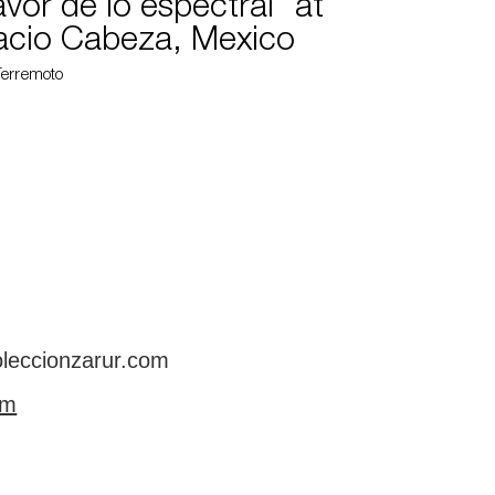
avor de lo espectral" at
acio Cabeza, Mexico
Terremoto
leccionzarur.com
am