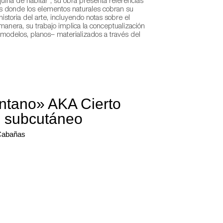
ina de habitar”, su obra presenta referencias
os donde los elementos naturales cobran su
 historia del arte, incluyendo notas sobre el
anera, su trabajo implica la conceptualización
odelos, planos– materializados a través del
ntano» AKA Cierto
o subcutáneo
Cabañas