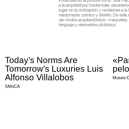
Entendiendo la pintura como “una máqu
a la arquitectura modernista, escenari
lugar en la civilización y revisiones a la
readymade, comics y diseño. De esta m
de modos arquitectónicos –maquetas, m
lenguaje y elementos pictóricos.
Today’s Norms Are
«Pa
Tomorrow’s Luxuries Luis
pel
Alfonso Villalobos
Museo 
SMoCA