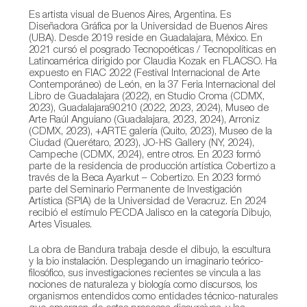
Es artista visual de Buenos Aires, Argentina. Es
Diseñadora Gráfica por la Universidad de Buenos Aires
(UBA). Desde 2019 reside en Guadalajara, México. En
2021 cursó el posgrado Tecnopoéticas / Tecnopolíticas en
Latinoamérica dirigido por Claudia Kozak en FLACSO. Ha
expuesto en FIAC 2022 (Festival Internacional de Arte
Contemporáneo) de León, en la 37 Feria Internacional del
Libro de Guadalajara (2022), en Studio Croma (CDMX,
2023), Guadalajara90210 (2022, 2023, 2024), Museo de
Arte Raúl Anguiano (Guadalajara, 2023, 2024), Arroniz
(CDMX, 2023), +ARTE galería (Quito, 2023), Museo de la
Ciudad (Querétaro, 2023), JO-HS Gallery (NY, 2024),
Campeche (CDMX, 2024), entre otros. En 2023 formó
parte de la residencia de producción artística Cobertizo a
través de la Beca Ayarkut – Cobertizo. En 2023 formó
parte del Seminario Permanente de Investigación
Artística (SPIA) de la Universidad de Veracruz. En 2024
recibió el estímulo PECDA Jalisco en la categoría Dibujo,
Artes Visuales.
La obra de Bandura trabaja desde el dibujo, la escultura
y la bio instalación. Desplegando un imaginario teórico-
filosófico, sus investigaciones recientes se vincula a las
nociones de naturaleza y biología como discursos, los
organismos entendidos como entidades técnico-naturales