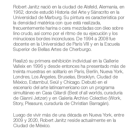
Robert Janitz nació en la ciudad de Alsfeld, Alemania, en
1962, donde estudió Historia del Arte y Sánscrito en la
Universidad de Marburg. Su pintura es característica por
la densidad matérica con que está realizada,
frecuentemente harina o cera mezcladas con óleo sobre
lino crudo, así como por el ritmo de su ejecución y los
minuciosos bordes inconclusos. De 1994 a 2008 fue
docente en la Universidad de París VIII y en la Escuela
Superior de Bellas Artes de Cherburgo.
Realizó su primera exhibición individual en la Gallerie
Valleix en 1996 y desde entonces ha presentado más de
treinta muestras en solitario en París, Berlín, Nueva York,
Londres, Los Ángeles, Bruselas, Brooklyn, Ciudad de
México, Estambul, Seúl y Chicago. Debutó en el
escenario del arte latinoamericano con un programa
simultáneo en Casa Gilardi (Best of all worlds, curaduría
de Gianni Jetzer) y en Galería Archivo Colectivo (Work,
Story, Pleasure, curaduría de Christian Barragán).
Luego de vivir más de una década en Nueva York, entre
2009 y 2020, Robert Janitz reside actualmente en la
Ciudad de México.